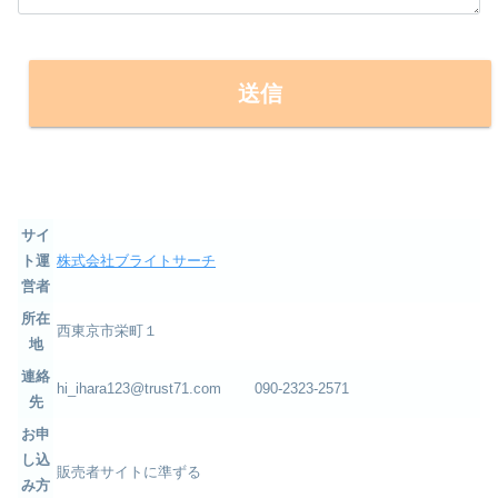
サイ
ト運
株式会社ブライトサーチ
営者
所在
西東京市栄町１
地
連絡
hi_ihara123@trust71.com 090-2323-2571
先
お申
し込
販売者サイトに準ずる
み方